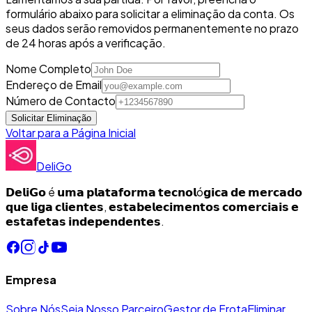
formulário abaixo para solicitar a eliminação da conta. Os
seus dados serão removidos permanentemente no prazo
de 24 horas após a verificação.
Nome Completo
Endereço de Email
Número de Contacto
Solicitar Eliminação
Voltar para a Página Inicial
DeliGo
𝗗𝗲𝗹𝗶𝗚𝗼 é 𝘂𝗺𝗮 𝗽𝗹𝗮𝘁𝗮𝗳𝗼𝗿𝗺𝗮 𝘁𝗲𝗰𝗻𝗼𝗹ó𝗴𝗶𝗰𝗮 𝗱𝗲 𝗺𝗲𝗿𝗰𝗮𝗱𝗼
𝗾𝘂𝗲 𝗹𝗶𝗴𝗮 𝗰𝗹𝗶𝗲𝗻𝘁𝗲𝘀, 𝗲𝘀𝘁𝗮𝗯𝗲𝗹𝗲𝗰𝗶𝗺𝗲𝗻𝘁𝗼𝘀 𝗰𝗼𝗺𝗲𝗿𝗰𝗶𝗮𝗶𝘀 𝗲
𝗲𝘀𝘁𝗮𝗳𝗲𝘁𝗮𝘀 𝗶𝗻𝗱𝗲𝗽𝗲𝗻𝗱𝗲𝗻𝘁𝗲𝘀.
Empresa
Sobre Nós
Seja Nosso Parceiro
Gestor de Frota
Eliminar