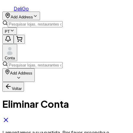
DeliGo
Add Address
PT
Conta
Add Address
Voltar
Eliminar Conta
Lamentamos a sua partida. Por favor, preencha o